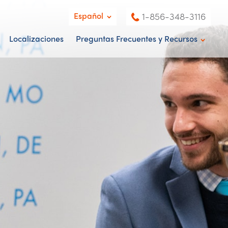
Español
1-856-348-3116
English
Localizaciones
Preguntas Frecuentes y Recursos
Español
Noticias & Blog
Centro de
Entendimiento