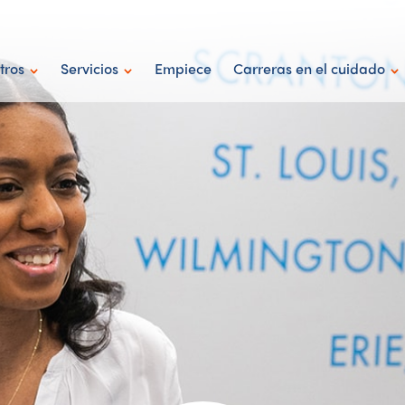
tros
Servicios
Empiece
Carreras en el cuidado
quipo
Cuidado personal
Enfermeras
Profesionales de
soporte directo
Ayudantes de
salud en el hogar