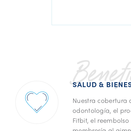
Benefi
SALUD & BIENE
Nuestra cobertura 
odontología, el p
Fitbit, el reembolso
membresía al gimna