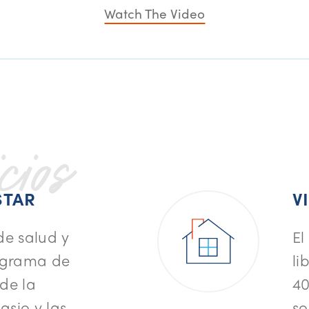
Watch The Video
cios
STAR
V
de salud y
El
rograma de
li
 de la
40
sio y las
so