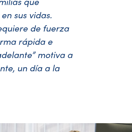
milias que
en sus vidas.
equiere de fuerza
orma rápida e
adelante” motiva a
te, un día a la