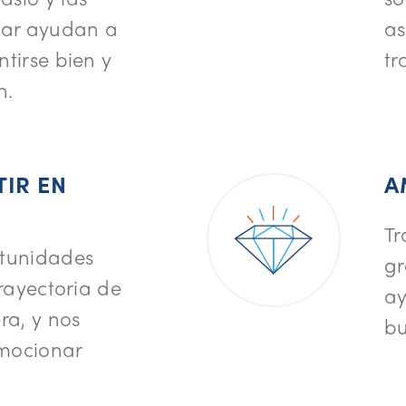
tar ayudan a
as
tirse bien y
tr
n.
TIR EN
A
Tr
rtunidades
gr
trayectoria de
ay
ra, y nos
bu
mocionar